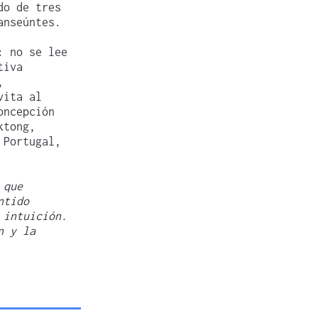
do de tres
anseúntes.
: no se lee
tiva
,
vita al
oncepción
ktong,
 Portugal,
 que
ntido
 intuición.
n y la