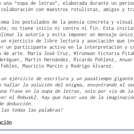
n una “sopa de letras”, elaborada durante un perio
 colaboración con maestros rotulistas, amigxs y tr
toma los postulados de la poesía concreta y visual
nte; no tiene inicio ni centro ni fin. Esta inicia
blimar la autoría y evita imponer un mensaje único
 un ejercicio de libre lectura y asociación que in
er un participante activo en la interpretación y c
a de arte. María José Cruz, Wirunwan Victoria Pita
deréguer, Martín Hernández, Ricardo Pohlenz, Anuar
 Febles, Mauricio Marcin y Rodrigo Álvarez.
 un ejercicio de escritura y un pasatiempo gigante
n hallar la solución del enigma, encontrando el se
una frase en la sopa de letras, solo por vía de la
ver el Rebusk2, hay que hacer uso de la imaginació
de deducción.
 las todas las palabras!
ación