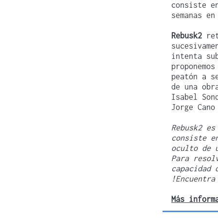
consiste e
semanas en
Rebusk2
re
sucesivame
intenta su
proponemos
peatón a s
de una obr
Isabel Son
Jorge Cano
Rebusk2 es
consiste e
oculto de 
Para resol
capacidad 
!Encuentra
Más inform