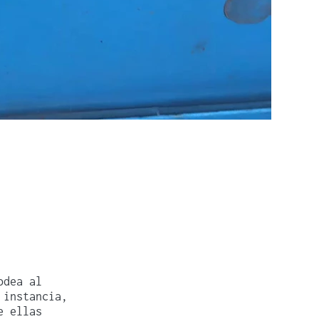
odea al
 instancia,
e ellas