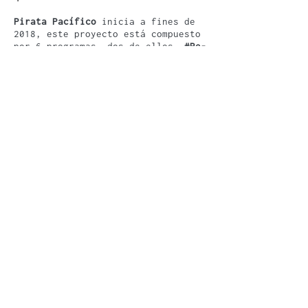
Pirata Pacífico
inicia a fines de
2018, este proyecto está compuesto
por 6 programas, dos de ellos,
#Re-
DBT
y
#PiratePirateManifesto
se
presentáron en el
Kuandu Museum of
Fine Arts en Taipei, Taiwán.
#PiratePirateManifesto
es
investigación sobre la
denominada cultura pirata,
utilizada como medio de
reproducción, distribución y
devaluación de códigos propietarios
y derechos de autor. Una cultura
pirata, que llegó a existir por
necesidad y no por conveniencia.
#Re-DBT
es una colección de más de
110 dvds resultado de una
convocatoria abierta entre Taiwán y
México con el fin de reunir obras
en video de artistas
independientes.